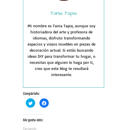
Tania Tapia
Mi nombre es Tania Tapia, aunque soy
historiadora del arte y profesora de
idiomas, disfruto transformando
espacios y viejos muebles en piezas de
decoración actual. Si estás buscando
ideas DIY para transformar tu hogar, o
necesitas que alguien lo haga por ti,
creo que este blog te resultará
interesante.
Compártelo:
Haz
Haz
clic
clic
para
para
compartir
compartir
en
en
Twitter
Facebook
Me gusta esto:
(Se
(Se
abre
abre
Cargando...
en
en