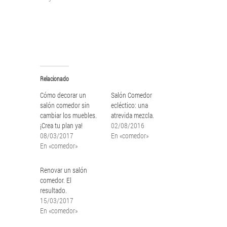
una
una
ventana
ventana
nueva)
nueva)
Relacionado
Cómo decorar un
Salón Comedor
salón comedor sin
ecléctico: una
cambiar los muebles.
atrevida mezcla.
¡Crea tu plan ya!
02/08/2016
08/03/2017
En «comedor»
En «comedor»
Renovar un salón
comedor. El
resultado.
15/03/2017
En «comedor»