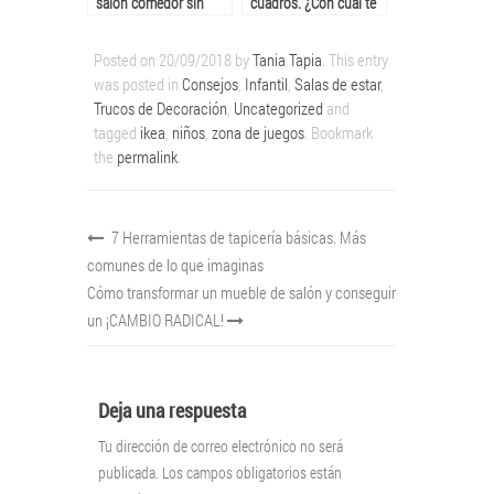
salón comedor sin
cuadros. ¿Con cuál te
cambiar los muebles.
quedas?
¡Crea tu plan ya!
Posted on
20/09/2018
by
Tania Tapia
. This entry
was posted in
Consejos
,
Infantil
,
Salas de estar
,
Trucos de Decoración
,
Uncategorized
and
tagged
ikea
,
niños
,
zona de juegos
. Bookmark
the
permalink
.
7 Herramientas de tapicería básicas. Más
comunes de lo que imaginas
Cómo transformar un mueble de salón y conseguir
un ¡CAMBIO RADICAL!
Deja una respuesta
Tu dirección de correo electrónico no será
publicada.
Los campos obligatorios están