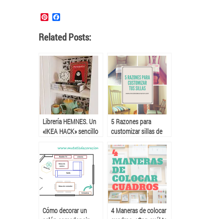
Pinterest
Facebook
Related Posts:
Librería HEMNES. Un
5 Razones para
«IKEA HACK» sencillo
customizar sillas de
y económico
segunda mano en vez
de comprarlas nuevas.
Cómo decorar un
4 Maneras de colocar