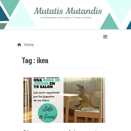
Home
Tag :
ikea