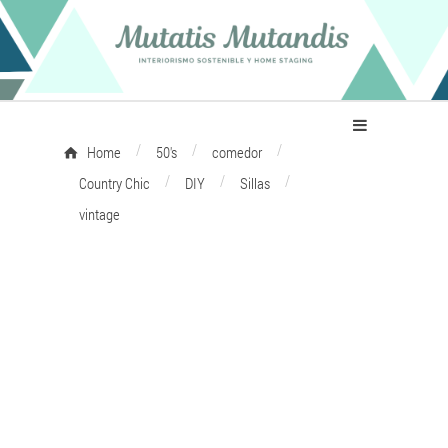
/
/
/
Home
50's
comedor
/
/
/
Country Chic
DIY
Sillas
vintage