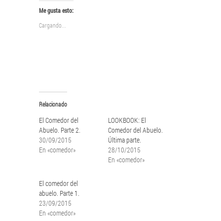
en
en
Twitter
Facebook
Me gusta esto:
(Se
(Se
abre
abre
Cargando...
en
en
una
una
ventana
ventana
nueva)
nueva)
Relacionado
El Comedor del
LOOKBOOK: El
Abuelo. Parte 2.
Comedor del Abuelo.
30/09/2015
Última parte.
En «comedor»
28/10/2015
En «comedor»
El comedor del
abuelo. Parte 1.
23/09/2015
En «comedor»