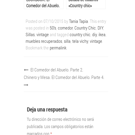
Comedor del Abuelo.
«Country chic»
Última parte.
Posted on
07/10/2015
by
Tania Tapia
. This entry
was posted in
50's
,
comedor
,
Country Chic
,
DIY
,
Sillas
,
vintage
and tagged
country chic
,
diy
,
ikea
,
muebles recuperados
,
silla
,
tela vichy
,
vintage
.
Bookmark the
permalink
.
El Comedor del Abuelo. Parte 2.
Chinero y Mesa. El Comedor del Abuelo. Parte 4.
Deja una respuesta
Tu dirección de correo electrónico no será
publicada.
Los campos obligatorios están
marcados con
*