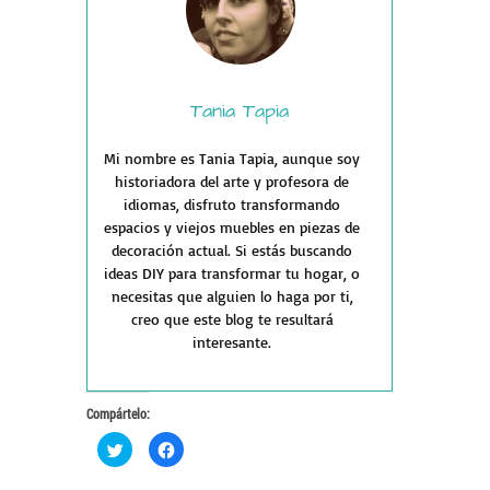
Tania Tapia
Mi nombre es Tania Tapia, aunque soy
historiadora del arte y profesora de
idiomas, disfruto transformando
espacios y viejos muebles en piezas de
decoración actual. Si estás buscando
ideas DIY para transformar tu hogar, o
necesitas que alguien lo haga por ti,
creo que este blog te resultará
interesante.
Compártelo:
Haz
Haz
clic
clic
para
para
compartir
compartir