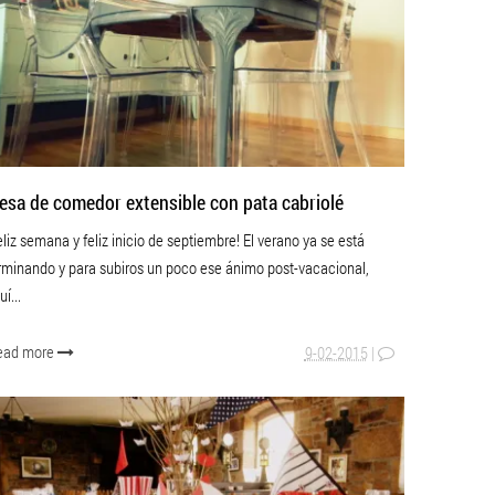
esa de comedor extensible con pata cabriolé
eliz semana y feliz inicio de septiembre! El verano ya se está
rminando y para subiros un poco ese ánimo post-vacacional,
uí...
ead more
9-02-2015
|