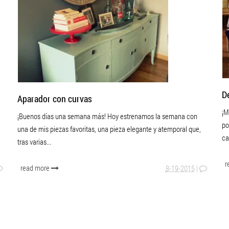
D
Aparador con curvas
¡M
¡Buenos días una semana más! Hoy estrenamos la semana con
po
una de mis piezas favoritas, una pieza elegante y atemporal que,
ca
tras varias...
r
read more
8-19-2015
|