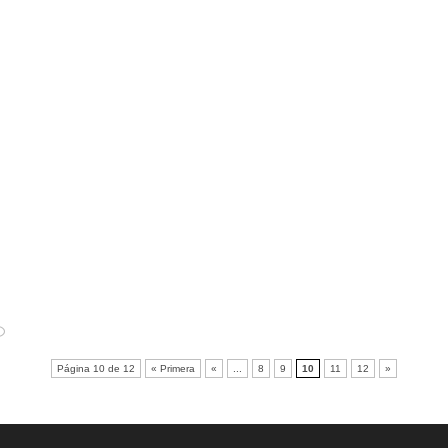
Página 10 de 12
« Primera
«
...
8
9
10
11
12
»