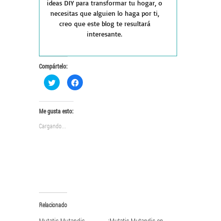
ideas DIY para transformar tu hogar, o
necesitas que alguien lo haga por ti,
creo que este blog te resultará
interesante.
Compártelo:
Haz
Haz
clic
clic
para
para
compartir
compartir
en
en
Twitter
Facebook
Me gusta esto:
(Se
(Se
abre
abre
Cargando...
en
en
una
una
ventana
ventana
nueva)
nueva)
Relacionado
Mutatis Mutandis
¡Mutatis Mutandis en