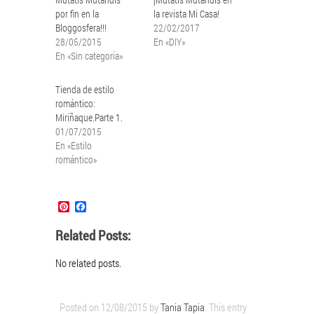
por fin en la
la revista Mi Casa!
Bloggosfera!!!
22/02/2017
28/05/2015
En «DIY»
En «Sin categoría»
Tienda de estilo
romántico:
Miriñaque.Parte 1.
01/07/2015
En «Estilo
romántico»
Pinterest
Facebook
Related Posts:
No related posts.
Posted on
12/08/2015
by
Tania Tapia
. This entry