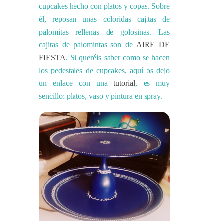
cupcakes hecho con platos y copas. Sobre
él, reposan unas coloridas cajitas de
palomitas rellenas de golosinas. Las
cajitas de palomintas son de
AIRE DE
FIESTA
. Si queréis saber como se hacen
los pedestales de cupcakes, aquí os dejo
un enlace con una
tutorial
, es muy
sencillo: platos, vaso y pintura en spray.