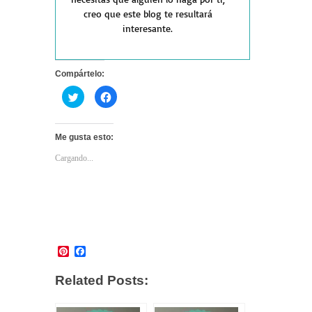
creo que este blog te resultará
interesante.
Compártelo:
Haz
Haz
clic
clic
para
para
compartir
compartir
en
en
Twitter
Facebook
Me gusta esto:
(Se
(Se
abre
abre
Cargando...
en
en
una
una
ventana
ventana
nueva)
nueva)
Pinterest
Facebook
Related Posts: