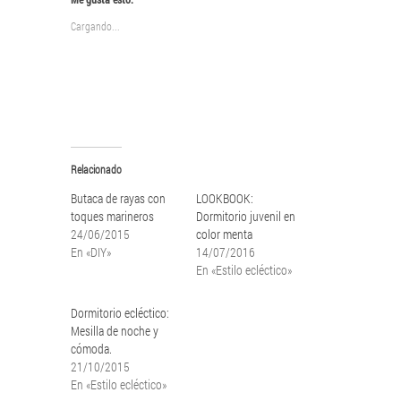
(Se
(Se
abre
abre
Cargando...
en
en
una
una
ventana
ventana
nueva)
nueva)
Relacionado
Butaca de rayas con
LOOKBOOK:
toques marineros
Dormitorio juvenil en
24/06/2015
color menta
En «DIY»
14/07/2016
En «Estilo ecléctico»
Dormitorio ecléctico:
Mesilla de noche y
cómoda.
21/10/2015
En «Estilo ecléctico»