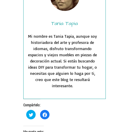
Tania Tapia
Mi nombre es Tania Tapia, aunque soy
historiadora del arte y profesora de
idiomas, disfruto transformando
espacios y viejos muebles en piezas de
decoración actual. Si estás buscando
ideas DIY para transformar tu hogar, o
necesitas que alguien lo haga por ti,
creo que este blog te resultará
interesante.
Compártelo:
Haz
Haz
clic
clic
para
para
compartir
compartir
en
en
Twitter
Facebook
Me gusta esto: