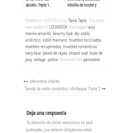
abuelo. Parte 1.
Mesilla de noche y
cómoda.
Posted on
14/07/2015
by
Tania Tapia
. This entry
was posted in
LOOKBOOK
and tagged
azul
marino amarillo
,
beachy look
,
diy
,
estilo
ecléctico
,
estilo marinero
,
muebles reciclados
,
muebles recuperados
,
muebles románticos
,
navy blue
,
pared de rayas
,
striped wall
,
toyle de
jouy
,
vintage
,
yellow
. Bookmark the
permalink
.
Mecedora Infantil
Tienda de estilo romántico: Miriñaque. Parte 2
Deja una respuesta
Tu dirección de correo electrónico no será
publicada.
Los campos obligatorios están