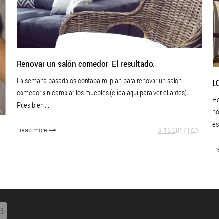
Renovar un salón comedor. El resultado.
La semana pasada os contaba mi plan para renovar un salón
L
comedor sin cambiar los muebles (clica aquí para ver el antes).
Ho
Pues bien,...
no
es
read more
3-15-2017
|
r
6