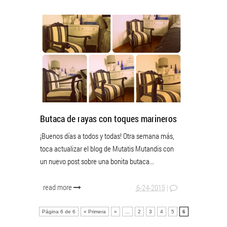
Butaca de rayas con toques marineros
¡Buenos días a todos y todas! Otra semana más,
toca actualizar el blog de Mutatis Mutandis con
un nuevo post sobre una bonita butaca...
read more
6-24-2015
|
Página 6 de 6
« Primera
«
...
2
3
4
5
6