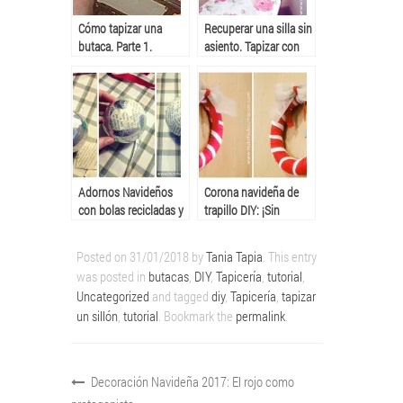
Cómo tapizar una
Recuperar una silla sin
butaca. Parte 1.
asiento. Tapizar con
trampa.
Adornos Navideños
Corona navideña de
con bolas recicladas y
trapillo DIY: ¡Sin
lazo de yute
ganchillar!
Posted on
31/01/2018
by
Tania Tapia
. This entry
was posted in
butacas
,
DIY
,
Tapicería
,
tutorial
,
Uncategorized
and tagged
diy
,
Tapicería
,
tapizar
un sillón
,
tutorial
. Bookmark the
permalink
.
Decoración Navideña 2017: El rojo como