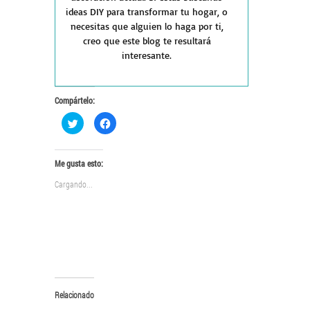
ideas DIY para transformar tu hogar, o
necesitas que alguien lo haga por ti,
creo que este blog te resultará
interesante.
Compártelo:
Haz
Haz
clic
clic
para
para
compartir
compartir
en
en
Twitter
Facebook
Me gusta esto:
(Se
(Se
abre
abre
Cargando...
en
en
una
una
ventana
ventana
nueva)
nueva)
Relacionado