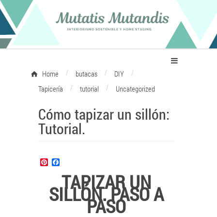
/
/
/
Home
butacas
DIY
/
/
Tapicería
tutorial
Uncategorized
Cómo tapizar un sillón:
Tutorial.
Pinterest
Facebook
TAPIZAR UN
SILLÓN. PASO A
PASO