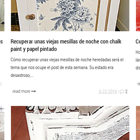
es
Recuperar unas viejas mesillas de noche con chalk
C
paint y papel pintado
Ho
Cómo recuperar unas viejas mesillas de noche heredadas será el
lá
tema que nos ocupe el post de esta semana. Su estado era
di
desastroso,...
r
read more
6-22-2016
|
2