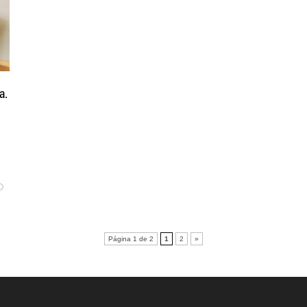
a.
Página 1 de 2
1
2
»